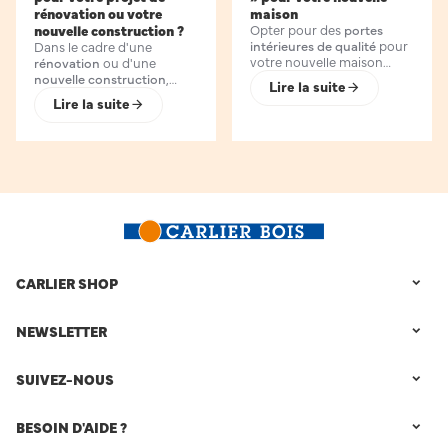
rénovation ou votre
maison
nouvelle construction ?
Opter pour des
portes
intérieures de qualité
pour
Dans le cadre d'une
votre nouvelle maison
rénovation
ou d'une
garantit une
meilleure
nouvelle construction
,
Lire la suite
durabilité
. Il est d'ailleurs
choisir les
bonnes plaques
Lire la suite
possible de trouver des
de plâtre
est crucial pour
modèles en kit
,
faciles à
assurer à la fois
durabilité
installer
, dans certaines
et
confort
.
Carlier Bois
,
enseignes spécialisées.
magasin expert en la
Carlier Bois
, expert en la
matière situé à
Namur en
matière, vous explique les
Belgique
, vous présente les
avantages
d’un bloc-porte
différents types de plaques
à peindre en kit
disponible
de plâtre
et les
endroits
à
Namur
(Belgique)
.
appropriés pour les utiliser
en fonction de leurs
spécificités.
CARLIER SHOP
NEWSLETTER
SUIVEZ-NOUS
BESOIN D'AIDE ?