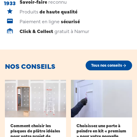
Savoir-faire
reconnu
1933
Produits
de haute qualité
Paiement en ligne
sécurisé
Click & Collect
gratuit à Namur
NOS CONSEILS
Tous nos conseils
Comment choisir les
Choisissez une porte à
plaques de plâtre idéales
peindre en kit « premium
pour votre projet de
» pour votre nouvelle