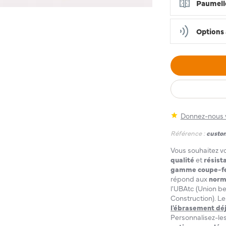
Paumell
Options 
Donnez-nous v
Référence :
custo
Vous souhaitez v
qualité
et
résist
gamme coupe-feu 
répond aux
norm
l'UBAtc (Union b
Construction). Le
l'ébrasement
dé
Personnalisez-les