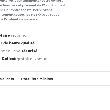
entaires pour augmenter votre confort
.
n bois massif prépeint de 12 x 68 mm
est
k. Pour votre facilité, nous
livrons
tement toutes les vis
nécessaires au
que l'embout
de visseuse.
-faire
reconnu
ts
de haute qualité
nt en ligne
sécurisé
& Collect
gratuit à Namur
s clients
Produits similaires