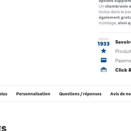
options supplém
Un
chambranle e
inclus dans le pac
également gratui
montage,
ainsi 
depuis
Savoir
1933
Produi
Paieme
Click 
plus
Personnalisation
Questions / réponses
Avis de no
ES