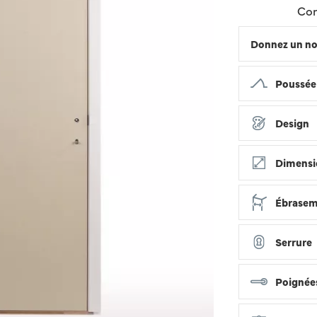
Con
Donnez un no
Poussée
Design
Dimensio
Ébrase
Serrure
Poignée