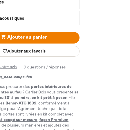
es
acoustiques
Ajouter au panier
Ajouter aux favoris
otre avis
9 questions / réponses
m_base-coupe-feu
ous procurer des
portes intérieures de
antes au feu
? Carlier Bois vous présente
sa
30’ à peindre, en kit prêt à poser.
Elle
es Benor-ATG 1639
, conformément à
elge pour l'Agrément technique de la
s portes sont livrées en kit complet avec
jà coupé sur mesure, façon Premium
.
 de plusieurs manières et ajoutez des